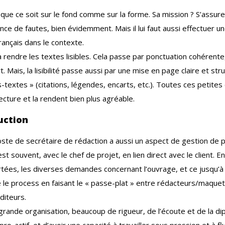
 que ce soit sur le fond comme sur la forme. Sa mission ? S’assure
nce de fautes, bien évidemment. Mais il lui faut aussi effectuer 
rançais dans le contexte.
 à rendre les textes lisibles. Cela passe par ponctuation cohérent
. Mais, la lisibilité passe aussi par une mise en page claire et st
s-textes » (citations, légendes, encarts, etc.). Toutes ces petites
lecture et la rendent bien plus agréable.
uction
ste de secrétaire de rédaction a aussi un aspect de gestion de pro
st souvent, avec le chef de projet, en lien direct avec le client. 
tées, les diverses demandes concernant l’ouvrage, et ce jusqu’à la
 le process en faisant le « passe-plat » entre rédacteurs/maquet
diteurs.
ande organisation, beaucoup de rigueur, de l’écoute et de la dip
o-actif, et d’avoir une capacité à travailler sous pression et à fl