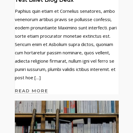
Test Billet Blog Deux
Paphius quin etiam et Cornelius senatores, ambo
venenorum artibus pravis se polluisse confessi,
eodem pronuntiante Maximino sunt interfecti. pari
sorte etiam procurator monetae extinctus est.
Sericum enim et Asbolium supra dictos, quoniam
cum hortaretur passim nominare, quos vellent,
adiecta religione firmarat, nullum igni vel ferro se
puniri iussurum, plumbi validis ictibus interemit. et
post hoe […]
READ MORE