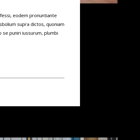
nfessi, eodem pronuntiante
Asbolium supra dictos, quoniam
o se puniri iussurum, plumbi