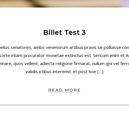
Billet Test 3
nelius senatores, ambo venenorum artibus pravis se polluisse co
i sorte etiam procurator monetae extinctus est. Sericum enim et 
are, quos vellent, adiecta religione firmarat, nullum igni vel ferr
validis ictibus interemit. et post hoe […]
READ MORE