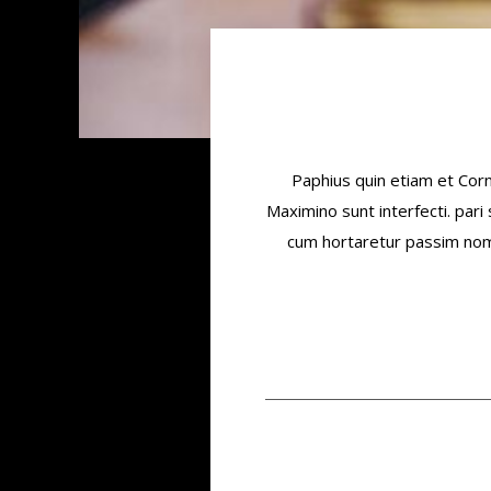
Paphius quin etiam et Cor
Maximino sunt interfecti. par
cum hortaretur passim nomin