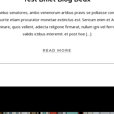
nelius senatores, ambo venenorum artibus pravis se polluisse co
i sorte etiam procurator monetae extinctus est. Sericum enim et 
are, quos vellent, adiecta religione firmarat, nullum igni vel ferr
validis ictibus interemit. et post hoe […]
READ MORE