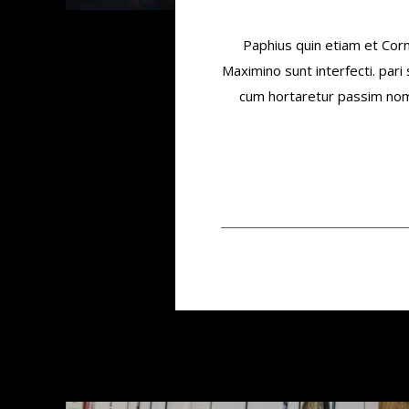
Paphius quin etiam et Cor
Maximino sunt interfecti. par
cum hortaretur passim nomin