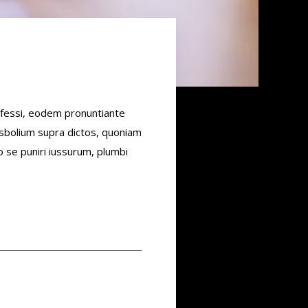
nfessi, eodem pronuntiante
Asbolium supra dictos, quoniam
o se puniri iussurum, plumbi