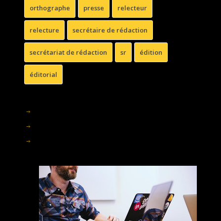
orthographe
presse
relecteur
relecture
secrétaire de rédaction
secrétariat de rédaction
sr
édition
éditorial
Home
À propos
Contact