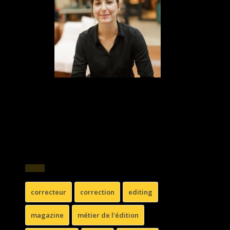
SR – relectrice et coordinatrice de projets
éditoriaux (Fr & Eng) en freelance depuis plus
de 5 ans, à Paris.
ÉTIQUETTES
correcteur
correction
editing
magazine
métier de l'édition