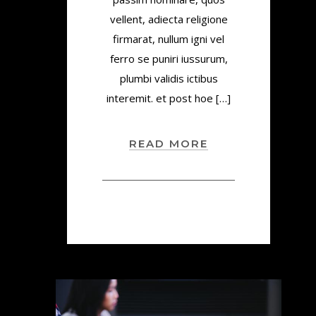
vellent, adiecta religione
firmarat, nullum igni vel
ferro se puniri iussurum,
plumbi validis ictibus
interemit. et post hoe […]
READ MORE